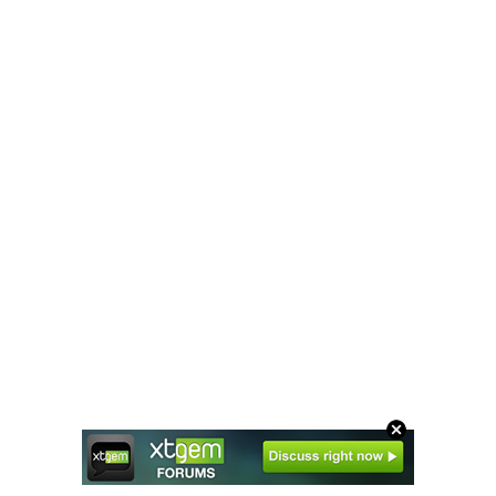
asipadi.xtgem.com