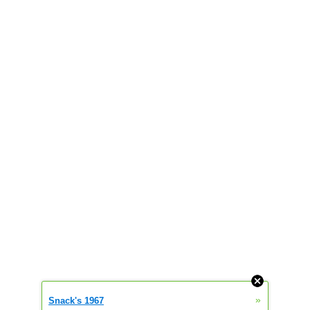
blijft ook weg. Voeten die week niet wassen met zeep. Toeron Tip
veroorzaakte huiduitslag jeukt sterk en is erg besmettelijk. Door het
anddoeken en door
asipadi.xtgem.com
»
Snack's 1967